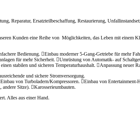
ng, Reparatur, Ersatzteilbeschaffung, Restaurierung, Unfallinstandset
nseren Kunden eine Reihe von Möglichkeiten, das Leben mit einem Kla
infachere Bedienung.
Einbau moderner 5-Gang-Getriebe für mehr Fah
lagen für mehr Sicherheit.
Umrüstung von Automatik- auf Schaltget
einen stabilen und sicheren Temperaturhaushalt.
Anpassung neuer Ra
 ausreichende und sichere Stromversorgung.
n Einbau von Turboladern/Kompressoren.
Einbau von Entertainment-
 andere Sitze).
Karosserieumbauten.
rt. Alles aus einer Hand.