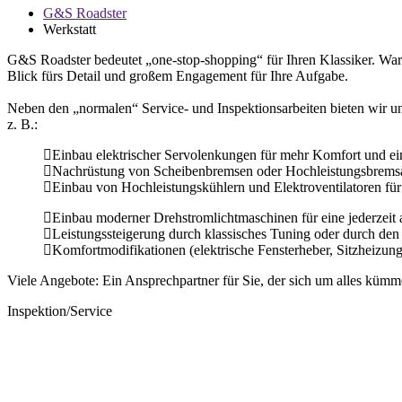
G&S Roadster
Werkstatt
G&S Roadster bedeutet „one-stop-shopping“ für Ihren Klassiker. Wartu
Blick fürs Detail und großem Engagement für Ihre Aufgabe.
Neben den „normalen“ Service- und Inspektionsarbeiten bieten wir u
z. B.:
Einbau elektrischer Servolenkungen für mehr Komfort und e
Nachrüstung von Scheibenbremsen oder Hochleistungsbremsan
Einbau von Hochleistungskühlern und Elektroventilatoren für 
Einbau moderner Drehstromlichtmaschinen für eine jederzeit
Leistungssteigerung durch klassisches Tuning oder durch de
Komfortmodifikationen (elektrische Fensterheber, Sitzheizung,
Viele Angebote: Ein Ansprechpartner für Sie, der sich um alles kümme
Inspektion/Service